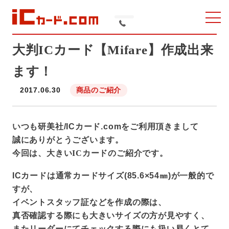
ナ
ICカード印刷・作成
ビ
のICカード.com/研美
を
大判ICカード【Mifare】作成出来
製品ラインナップ
開
社
く
ます！
ICカード印刷
商品のご紹介
2017.06.30
NFC について
いつも研美社/ICカード.comをご利用頂きまして
ICカードの利⽤⽤途
誠にありがとうございます。
今回は、
大きいICカード
のご紹介です。
ICカード製品 / サービス活⽤事例
ICカードは通常カードサイズ(85.6×54㎜)が一般的で
よくある質問
すが、
イベントスタッフ証などを作成の際は、
スタッフブログ
真否確認する際にも大きいサイズの方が見やすく、
またリーダーにてチェックする際にも扱い易くとて