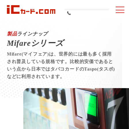
ナ
ICカード印刷・作成
ビ
のICカード.com/研美
を
製品ラインナップ
開
社
製品
ラインナップ
く
Mifareシリーズ
ICカード印刷
Mifare(マイフェア)は、世界的には最も多く採用
NFC について
され普及している規格です。比較的安価であると
いう点から日本ではタバコカードのTaspo(タスポ)
ICカードの利⽤⽤途
などに利用されています。
ICカード製品 / サービス活⽤事例
よくある質問
スタッフブログ