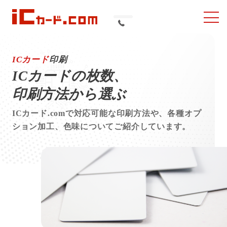
ナ
ICカード印刷・作成
ビ
のICカード.com/研美
を
製品ラインナップ
開
社
ICカード
印刷
く
ICカードの枚数、
ICカード印刷
印刷方法から選ぶ
NFC について
ICカード.comで対応可能な印刷方法や、各種オプ
ション加工、色味についてご紹介しています。
ICカードの利⽤⽤途
ICカード製品 / サービス活⽤事例
よくある質問
スタッフブログ