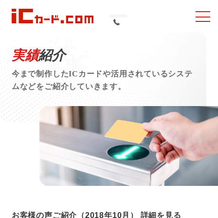
ナ
ICカード印刷・作成
ビ
のICカード.com/研美
を
製品ラインナップ
実績
紹介
開
社
く
今まで制作したICカードや活用されているシステ
ICカード印刷
ムなどをご紹介していきます。
NFC について
ICカードの利⽤⽤途
ICカード製品 / サービス活⽤事例
よくある質問
スタッフブログ
お客様の声ご紹介（2018年10月）
詳細を見る